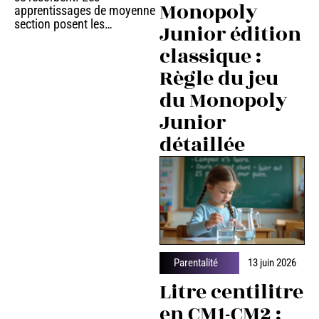
Monopoly
apprentissages de moyenne
section posent les
…
Junior édition
classique :
Règle du jeu
du Monopoly
Junior
détaillée
Parentalité
13 juin 2026
Litre centilitre
en CM1-CM2 :