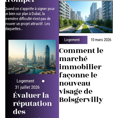
Quand on s'apprête à signer pour
un bien sur plan à Dubaï, la
première difficulté n'est pas de
trouver un projet attractif. Les
plaquettes
…
Logement
10 mars 2026
Comment le
marché
immobilier
façonne le
nouveau
Logement
31 juillet 2026
visage de
Évaluer la
Boisgervilly
réputation
des