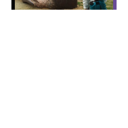
News
Un cachalot s’est
échoué quai Saint-Cyr à
Rennes