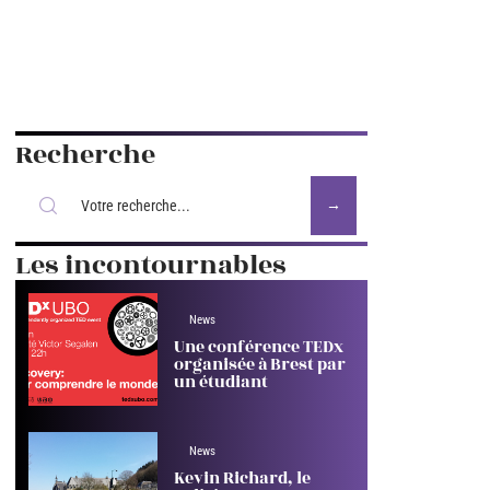
Recherche
Les incontournables
News
Une conférence TEDx
organisée à Brest par
un étudiant
News
Kevin Richard, le