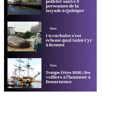
policier sauve 3
personnes de la
noyade à Quimper
News
Un cachalot s’est
échoué quai Saint-Cyr
à Rennes
News
Temps fêtes 2016 : les
voiliers à l’honneur à
Douarnenez