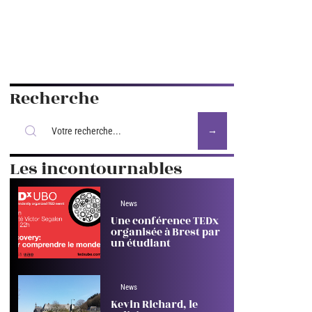
Recherche
Les incontournables
News
Une conférence TEDx
organisée à Brest par
un étudiant
News
Kevin Richard, le