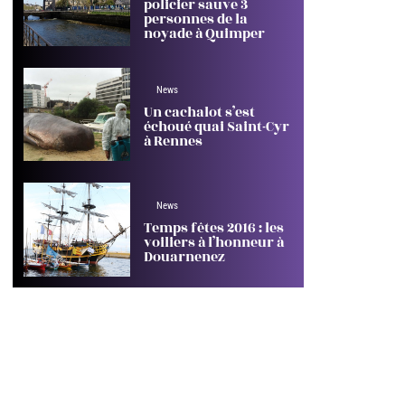
policier sauve 3
personnes de la
noyade à Quimper
News
Un cachalot s’est
échoué quai Saint-Cyr
à Rennes
News
Temps fêtes 2016 : les
voiliers à l’honneur à
Douarnenez