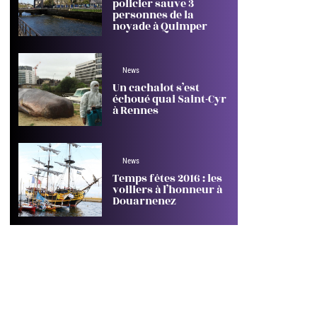
policier sauve 3
personnes de la
noyade à Quimper
News
Un cachalot s’est
échoué quai Saint-Cyr
à Rennes
News
Temps fêtes 2016 : les
voiliers à l’honneur à
Douarnenez