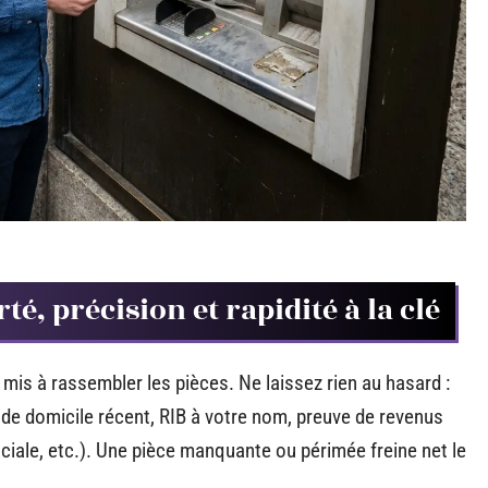
té, précision et rapidité à la clé
 mis à rassembler les pièces. Ne laissez rien au hasard :
tif de domicile récent, RIB à votre nom, preuve de revenus
sociale, etc.). Une pièce manquante ou périmée freine net le