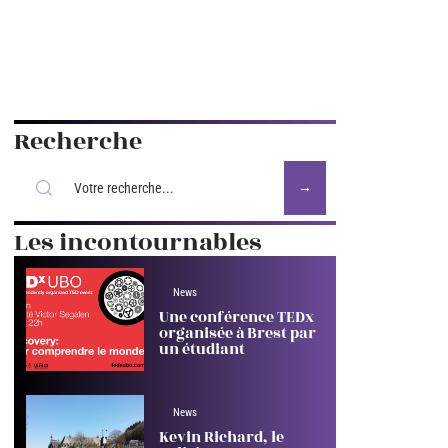
Recherche
Les incontournables
News
Une conférence TEDx
organisée à Brest par
un étudiant
News
Kevin Richard, le