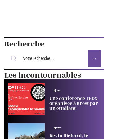
Recherche
Les incontournables
News
Une conférence TEDx
organisée à Brest par
un étudiant
News
Kevin Richard, le