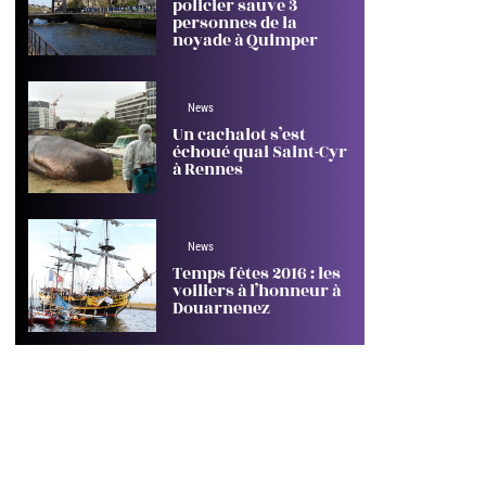
policier sauve 3
personnes de la
noyade à Quimper
News
Un cachalot s’est
échoué quai Saint-Cyr
à Rennes
News
Temps fêtes 2016 : les
voiliers à l’honneur à
Douarnenez