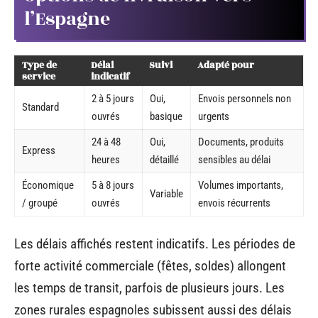
l’Espagne
Type de
Délai
Suivi
Adapté pour
service
indicatif
2 à 5 jours
Oui,
Envois personnels non
Standard
ouvrés
basique
urgents
24 à 48
Oui,
Documents, produits
Express
heures
détaillé
sensibles au délai
Économique
5 à 8 jours
Volumes importants,
Variable
/ groupé
ouvrés
envois récurrents
Les délais affichés restent indicatifs. Les périodes de
forte activité commerciale (fêtes, soldes) allongent
les temps de transit, parfois de plusieurs jours. Les
zones rurales espagnoles subissent aussi des délais