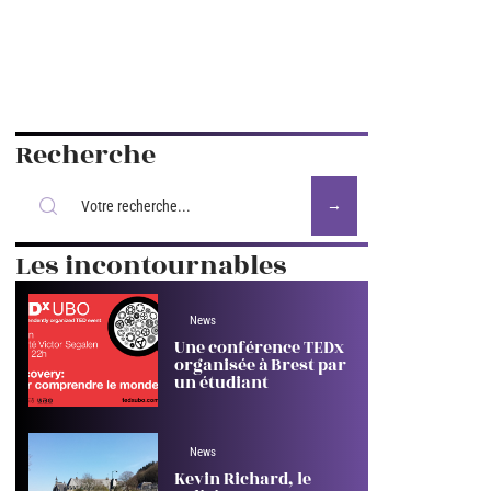
Recherche
Les incontournables
News
Une conférence TEDx
organisée à Brest par
un étudiant
News
Kevin Richard, le