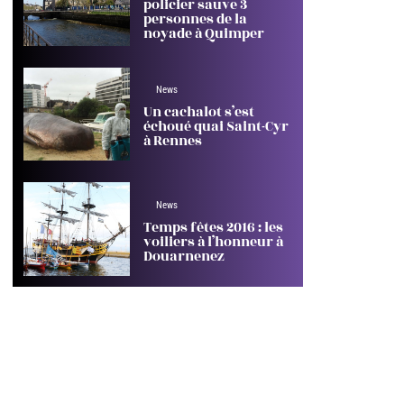
policier sauve 3
personnes de la
noyade à Quimper
News
Un cachalot s’est
échoué quai Saint-Cyr
à Rennes
News
Temps fêtes 2016 : les
voiliers à l’honneur à
Douarnenez