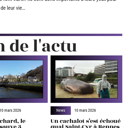
de leur vie…
n de l'actu
10 mars 2026
News
10 mars 2026
chard, le
Un cachalot s’est échoué
 sauve 3
quai Saint-Cyr à Rennes