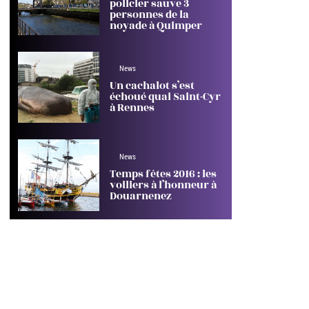
policier sauve 3
personnes de la
noyade à Quimper
News
Un cachalot s’est
échoué quai Saint-Cyr
à Rennes
News
Temps fêtes 2016 : les
voiliers à l’honneur à
Douarnenez