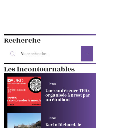
Recherche
Les incontournables
News
Une conférence TEDx
organisée à Brest par
un étudiant
News
Kevin Richard, le