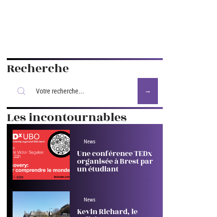
Recherche
Les incontournables
News
Une conférence TEDx
organisée à Brest par
un étudiant
News
Kevin Richard, le