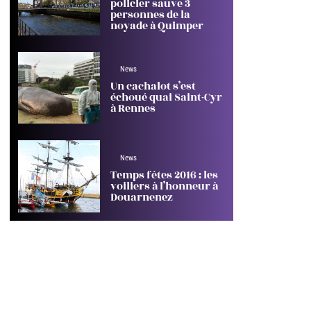
policier sauve 3
personnes de la
noyade à Quimper
News
Un cachalot s’est
échoué quai Saint-Cyr
à Rennes
News
Temps fêtes 2016 : les
voiliers à l’honneur à
Douarnenez