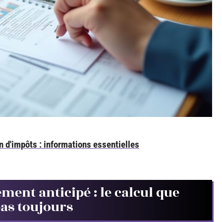
on d'impôts : informations essentielles
ent anticipé : le calcul que
pas toujours