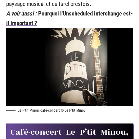
paysage musical et culturel brestois.
A voir aussi :
Pourquoi l'Unscheduled interchange est-
il important ?
Le P’tit Minou, café-concert © Le P’tit Minou
Café-concert Le P’tit Minou,