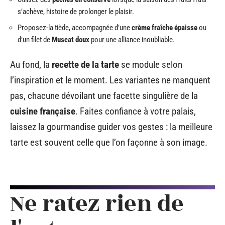
acidulée, associez quelques
fruits rouges
, groseilles,
framboises ou myrtilles, qui apporteront relief et
couleur en plein cœur de l’été.
Quelques pistes concrètes pour adapter la recette à
vos envies :
Préférez une
tarte légère sans sucre ajouté
pour mettre en avant la
pureté du fruit.
Utilisez des
pêches en conserve
lorsque la saison des fruits frais
s’achève, histoire de prolonger le plaisir.
Proposez-la tiède, accompagnée d’une
crème fraîche épaisse
ou
d’un filet de
Muscat doux
pour une alliance inoubliable.
Au fond, la
recette de la tarte
se module selon
l’inspiration et le moment. Les variantes ne manquent