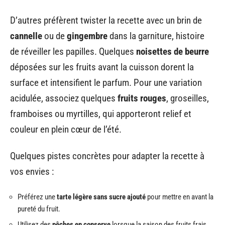
Rien n’interdit de réinventer la
tarte aux pêches
.
Certains optent pour une version rustique, où la pâte
s’arrête net, les fruits sont simplement coupés, le
sucre dosé avec parcimonie, et la cuisson se fait sur
une pierre : la simplicité brute rencontre l’authenticité
du goût. À l’inverse, une
tarte aux pêches et crème
d’amandes
séduit par son élégance, l’amande venant
enlacer la chair juteuse des pêches.
D’autres préfèrent twister la recette avec un brin de
cannelle
ou de
gingembre
dans la garniture, histoire
de réveiller les papilles. Quelques
noisettes de beurre
déposées sur les fruits avant la cuisson dorent la
surface et intensifient le parfum. Pour une variation