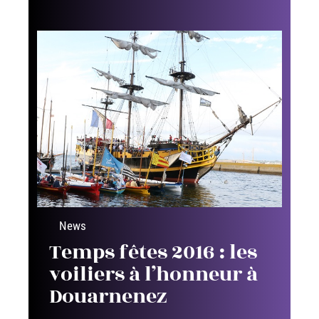
News
Un cachalot s’est
échoué quai Saint-Cyr à
Rennes