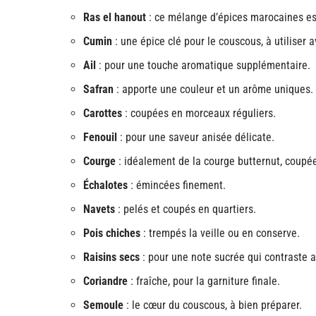
Ras el hanout
: ce mélange d’épices marocaines est
Cumin
: une épice clé pour le couscous, à utiliser 
Ail
: pour une touche aromatique supplémentaire.
Safran
: apporte une couleur et un arôme uniques.
Carottes
: coupées en morceaux réguliers.
Fenouil
: pour une saveur anisée délicate.
Courge
: idéalement de la courge butternut, coupé
Échalotes
: émincées finement.
Navets
: pelés et coupés en quartiers.
Pois chiches
: trempés la veille ou en conserve.
Raisins secs
: pour une note sucrée qui contraste a
Coriandre
: fraîche, pour la garniture finale.
Semoule
: le cœur du couscous, à bien préparer.