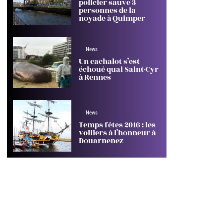
policier sauve 3
personnes de la
noyade à Quimper
News
Un cachalot s’est
échoué quai Saint-Cyr
à Rennes
News
Temps fêtes 2016 : les
voiliers à l’honneur à
Douarnenez