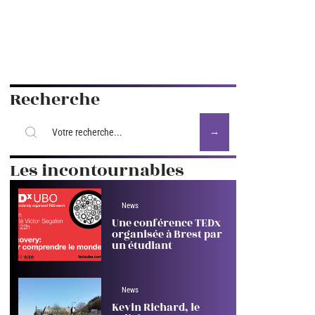
Recherche
Les incontournables
News
Une conférence TEDx
organisée à Brest par
un étudiant
News
Kevin Richard, le