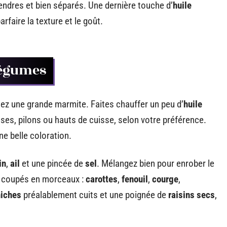
endres et bien séparés. Une dernière touche d’
huile
rfaire la texture et le goût.
légumes
nez une grande marmite. Faites chauffer un peu d’
huile
sses, pilons ou hauts de cuisse, selon votre préférence.
ne belle coloration.
in
,
ail
et une pincée de
sel
. Mélangez bien pour enrober le
s coupés en morceaux :
carottes
,
fenouil
,
courge
,
hiches
préalablement cuits et une poignée de
raisins secs
,