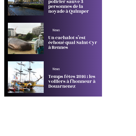
policier sauve 3
personnes de la
noyade à Quimper
News
Un cachalot s’est
échoué quai Saint-Cyr
à Rennes
News
Temps fêtes 2016 : les
voiliers à l’honneur à
Douarnenez