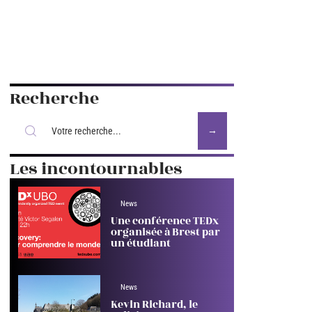
Recherche
Les incontournables
News
Une conférence TEDx
organisée à Brest par
un étudiant
News
Kevin Richard, le