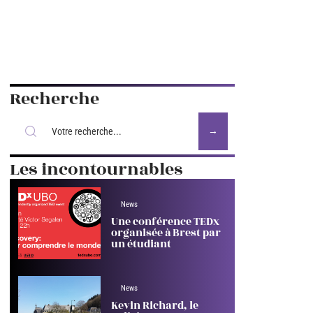
Recherche
Les incontournables
News
Une conférence TEDx
organisée à Brest par
un étudiant
News
Kevin Richard, le