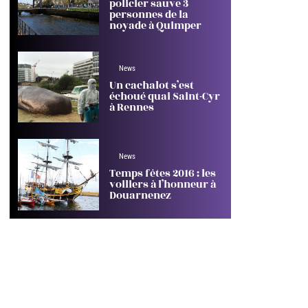
policier sauve 3
personnes de la
noyade à Quimper
News
Un cachalot s’est
échoué quai Saint-Cyr
à Rennes
News
Temps fêtes 2016 : les
voiliers à l’honneur à
Douarnenez