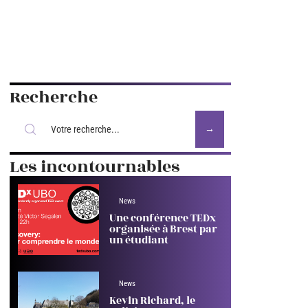
Recherche
Les incontournables
News
Une conférence TEDx
organisée à Brest par
un étudiant
News
Kevin Richard, le