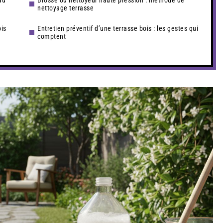
au
Brosse ou nettoyeur haute pression : méthode de
nettoyage terrasse
ois
Entretien préventif d’une terrasse bois : les gestes qui
comptent