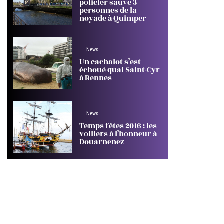
policier sauve 3
personnes de la
noyade à Quimper
News
Un cachalot s’est
échoué quai Saint-Cyr
à Rennes
News
Temps fêtes 2016 : les
voiliers à l’honneur à
Douarnenez