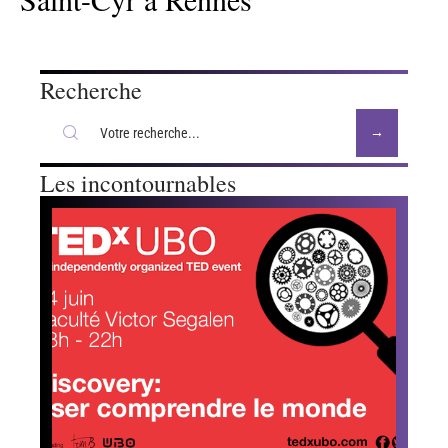
News
10 mars 2026
Un cachalot s’est échoué quai
Saint-Cyr à Rennes
Recherche