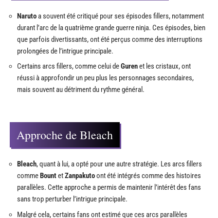
Piece
. D’autres séries animées célèbres, telles que
Naruto
et
Bleach
, en sont aussi truffées. Ces séries,
tout comme
One Piece
, ont utilisé des fillers pour
permettre au manga de progresser sans interrompre la
diffusion de l’anime.
Gestion des fillers dans Naruto
Naruto
a souvent été critiqué pour ses épisodes fillers, notamment
durant l’arc de la quatrième grande guerre ninja. Ces épisodes, bien
que parfois divertissants, ont été perçus comme des interruptions
prolongées de l’intrigue principale.
Certains arcs fillers, comme celui de
Guren
et les cristaux, ont
réussi à approfondir un peu plus les personnages secondaires,