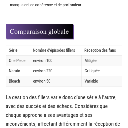
mais souvent au détriment du rythme général.
Approche de Bleach
Bleach
, quant à lui, a opté pour une autre stratégie. Les arcs fillers
comme
Bount
et
Zanpakuto
ont été intégrés comme des histoires
parallèles. Cette approche a permis de maintenir l’intérêt des fans
sans trop perturber l’intrigue principale.
Malgré cela, certains fans ont estimé que ces arcs parallèles
manquaient de cohérence et de profondeur.
Comparaison globale
Série
Nombre d’épisodes fillers
Réception des fans