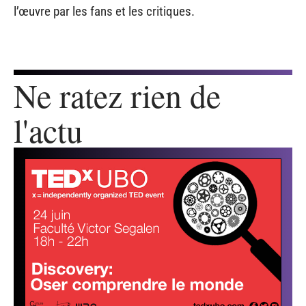
One Piece
environ 100
Mitigée
Naruto
environ 220
Critiquée
Bleach
environ 50
Variable
La gestion des fillers varie donc d’une série à l’autre,
avec des succès et des échecs. Considérez que
chaque approche a ses avantages et ses
inconvénients, affectant différemment la réception de
l’œuvre par les fans et les critiques.
Ne ratez rien de