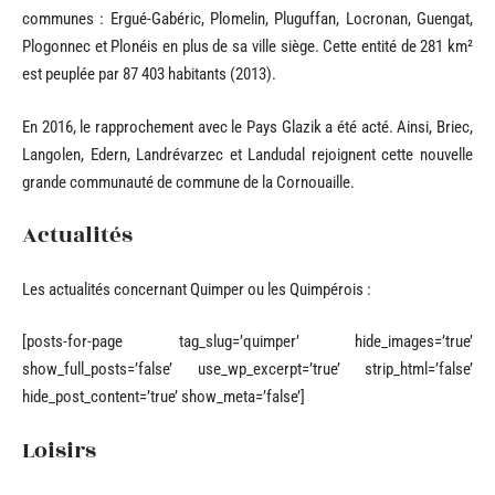
communes : Ergué-Gabéric, Plomelin, Pluguffan, Locronan, Guengat,
Plogonnec et Plonéis en plus de sa ville siège. Cette entité de 281 km²
est peuplée par 87 403 habitants (2013).
En 2016, le rapprochement avec le Pays Glazik a été acté. Ainsi, Briec,
Langolen, Edern, Landrévarzec et Landudal rejoignent cette nouvelle
grande communauté de commune de la Cornouaille.
Actualités
Les actualités concernant Quimper ou les Quimpérois :
[posts-for-page tag_slug=’quimper’ hide_images=’true’
show_full_posts=’false’ use_wp_excerpt=’true’ strip_html=’false’
hide_post_content=’true’ show_meta=’false’]
Loisirs