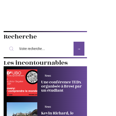
Recherche
Les incontournables
News
Une conférence TEDx
organisée à Brest par
un étudiant
News
Kevin Richard, le