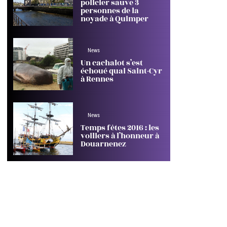
policier sauve 3
personnes de la
noyade à Quimper
News
Un cachalot s’est
échoué quai Saint-Cyr
à Rennes
News
Temps fêtes 2016 : les
voiliers à l’honneur à
Douarnenez