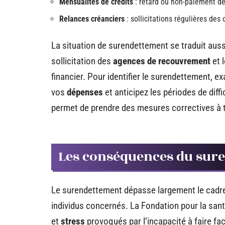
Mensualités de crédits
: retard ou non-paiement d
Relances créanciers
: sollicitations régulières des 
La situation de surendettement se traduit aus
sollicitation des
agences de recouvrement
et 
financier. Pour identifier le surendettement, 
vos
dépenses
et anticipez les périodes de diff
permet de prendre des mesures correctives à
Les conséquences du sur
Le surendettement dépasse largement le cadre 
individus concernés. La Fondation pour la santé
et
stress
provoqués par l’incapacité à faire fa