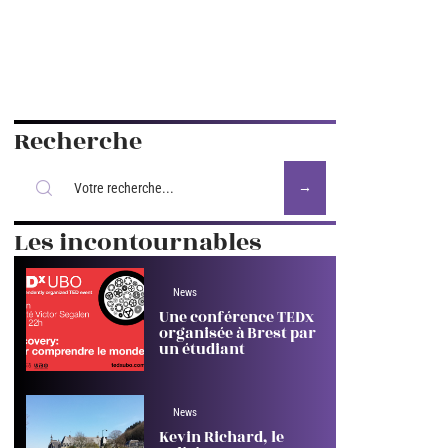
Recherche
Les incontournables
News
Une conférence TEDx
organisée à Brest par
un étudiant
News
Kevin Richard, le