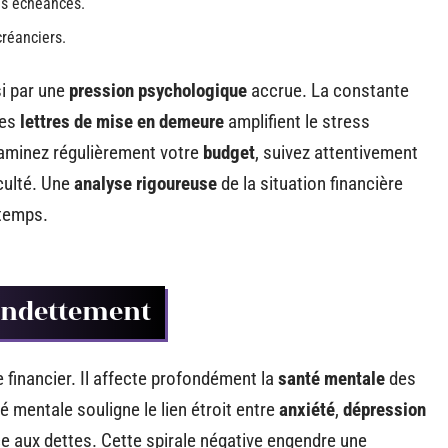
es échéances.
créanciers.
si par une
pression psychologique
accrue. La constante
les
lettres de mise en demeure
amplifient le stress
examinez régulièrement votre
budget
, suivez attentivement
iculté. Une
analyse rigoureuse
de la situation financière
 temps.
endettement
financier. Il affecte profondément la
santé mentale
des
 mentale souligne le lien étroit entre
anxiété
,
dépression
ce aux dettes. Cette spirale négative engendre une