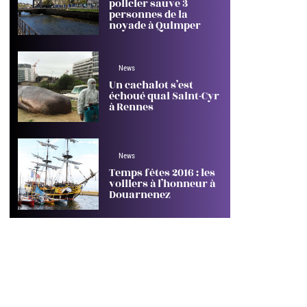
policier sauve 3
personnes de la
noyade à Quimper
News
Un cachalot s’est
échoué quai Saint-Cyr
à Rennes
News
Temps fêtes 2016 : les
voiliers à l’honneur à
Douarnenez