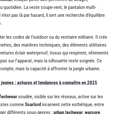
 quotidien. La veste coupe-vent, le pantalon multi-
n’est pas là par hasard, il sert une recherche d’équilibre
e
.
 les codes de l’outdoor ou du vestiaire militaire. Il crée
 nettes, des matières techniques, des éléments utilitaires
rmetures éclair waterproof, tissus qui respirent, vêtements
 pas sur l’apparat, mais la silhouette reste soignée. Ce
ompte, mais la capacité à affronter la jungle urbaine.
s jeunes : astuces et tendances à connaître en 2025
Techwear
soudée, visible sur les réseaux, active sur les
rtistes comme
Scarlxrd
incarnent cette esthétique, entre
rger différents sous-genres :
urban techwear
,
warcore
,