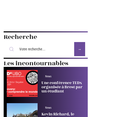
Recherche
Les incontournables
News
Une conférence TEDx
organisée à Brest par
un étudiant
News
Kevin Richard, le