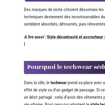
Des marques de niche côtoient désormais les g
techniques deviennent des incontournables du 
semblent absorbés, détournés, puis réinventés
A lire aussi :
Style décontracté et accrocheur 
!
Pourquoi le techwear sédu
Dans la ville, le
techwear
prend sa place avec un
effet de style ou d’un gadget de passage. Si c
un désir partagé : celui d’avoir des vêtements 
vie urbaine. Pour ceux qui adoptent le
style te