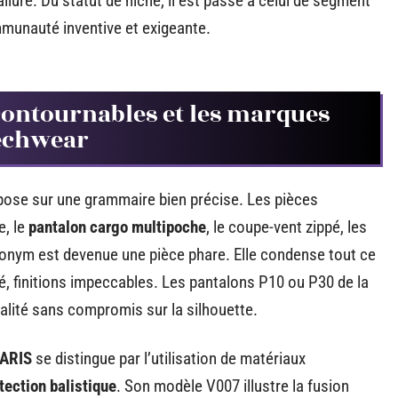
allure. Du statut de niche, il est passé à celui de segment
mmunauté inventive et exigeante.
ncontournables et les marques
techwear
epose sur une grammaire bien précise. Les pièces
, le
pantalon cargo multipoche
, le coupe-vent zippé, les
onym est devenue une pièce phare. Elle condense tout ce
té, finitions impeccables. Les pantalons P10 ou P30 de la
lité sans compromis sur la silhouette.
PARIS
se distingue par l’utilisation de matériaux
tection balistique
. Son modèle V007 illustre la fusion