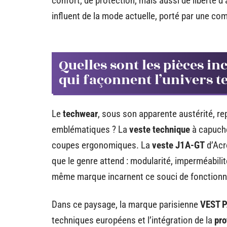
confort, de protection, mais aussi de liberté d’
influent de la mode actuelle, porté par une co
Quelles sont les pièces i
qui façonnent l’univers 
Le
techwear
, sous son apparente austérité, r
emblématiques ? La
veste technique
à capuche
coupes ergonomiques. La
veste J1A-GT
d’Acr
que le genre attend : modularité, imperméabili
même marque incarnent ce souci de fonctionna
Dans ce paysage, la marque parisienne
VEST 
techniques européens et l’intégration de la
pro