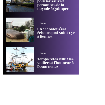
policier sauve 3
personnes de la
noyade à Quimper
News
Un cachalot s’est
échoué quai Saint-Cyr
à Rennes
News
Temps fêtes 2016 : les
voiliers à l’honneur à
Douarnenez