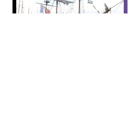
News
Temps fêtes 2016 : les
voiliers à l’honneur à
Douarnenez