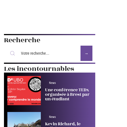
Recherche
Les incontournables
News
Une conférence TEDx
organisée à Brest par
un étudiant
News
Kevin Richard, le