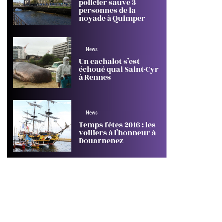
policier sauve 3
personnes de la
noyade à Quimper
News
Un cachalot s’est
échoué quai Saint-Cyr
à Rennes
News
Temps fêtes 2016 : les
voiliers à l’honneur à
Douarnenez