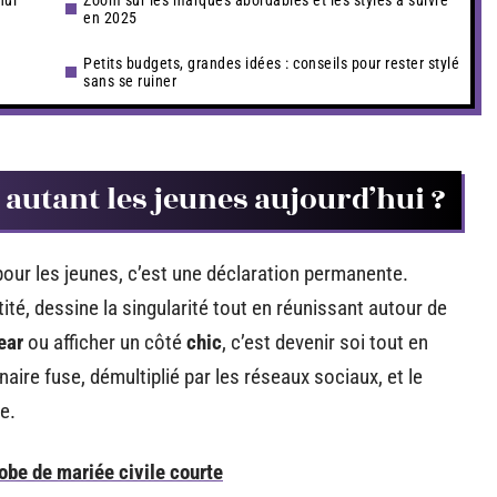
hui
Zoom sur les marques abordables et les styles à suivre
en 2025
Petits budgets, grandes idées : conseils pour rester stylé
sans se ruiner
autant les jeunes aujourd’hui ?
 pour les jeunes, c’est une déclaration permanente.
ité, dessine la singularité tout en réunissant autour de
ear
ou afficher un côté
chic
, c’est devenir soi tout en
ire fuse, démultiplié par les réseaux sociaux, et le
e.
obe de mariée civile courte