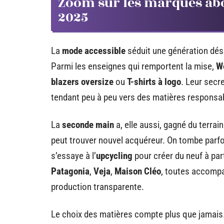
Zoom sur les marques abor
2025
La
mode accessible
séduit une génération dési
Parmi les enseignes qui remportent la mise,
W
blazers oversize
ou
T-shirts à logo
. Leur secr
tendant peu à peu vers des matières responsab
La
seconde main
a, elle aussi, gagné du terra
peut trouver nouvel acquéreur. On tombe parfoi
s’essaye à l’
upcycling
pour créer du neuf à part
Patagonia
,
Veja
,
Maison Cléo
, toutes accompa
production transparente.
Le choix des matières compte plus que jamais.