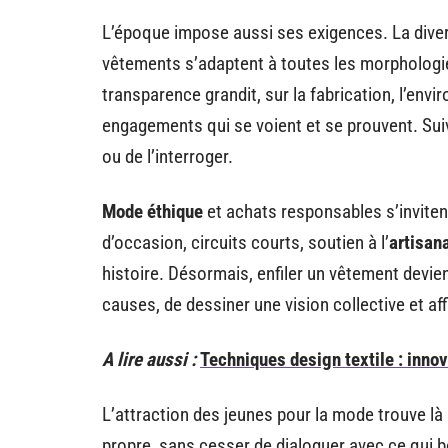
L’époque impose aussi ses exigences. La divers
vêtements s’adaptent à toutes les morphologie
transparence grandit, sur la fabrication, l’env
engagements qui se voient et se prouvent. Suivr
ou de l’interroger.
Mode éthique
et achats responsables s’inviten
d’occasion, circuits courts, soutien à l’
artisana
histoire. Désormais, enfiler un vêtement devie
causes, de dessiner une vision collective et a
A lire aussi :
Techniques design textile : inno
L’attraction des jeunes pour la mode trouve là
propre, sans cesser de dialoguer avec ce qui 