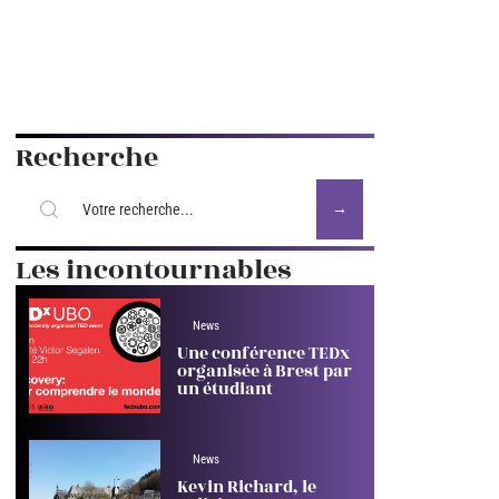
Recherche
Les incontournables
News
Une conférence TEDx
organisée à Brest par
un étudiant
News
Kevin Richard, le