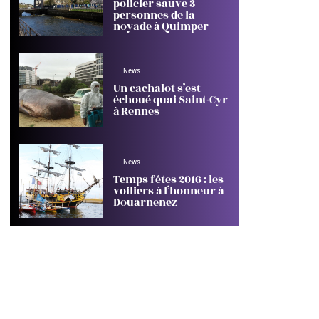
policier sauve 3
personnes de la
noyade à Quimper
News
Un cachalot s’est
échoué quai Saint-Cyr
à Rennes
News
Temps fêtes 2016 : les
voiliers à l’honneur à
Douarnenez