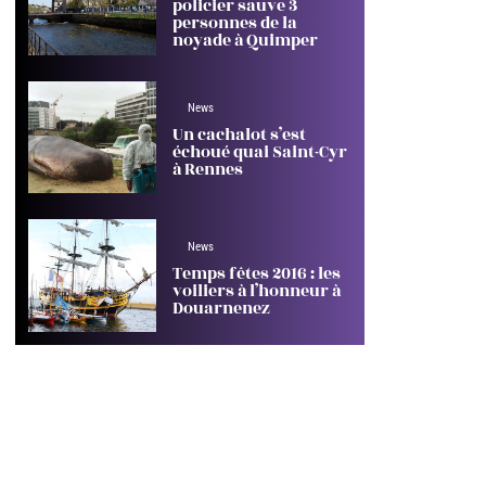
policier sauve 3
personnes de la
noyade à Quimper
News
Un cachalot s’est
échoué quai Saint-Cyr
à Rennes
News
Temps fêtes 2016 : les
voiliers à l’honneur à
Douarnenez