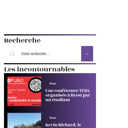
Recherche
Les incontournables
News
Une conférence TEDx
organisée à Brest par
un étudiant
News
Kevin Richard, le