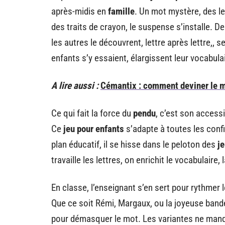
après-midis en
famille
. Un mot mystère, des le
des traits de crayon, le suspense s’installe. De
les autres le découvrent, lettre après lettre,, s
enfants s’y essaient, élargissent leur vocabulai
A lire aussi :
Cémantix : comment deviner le m
Ce qui fait la force du
pendu
, c’est son accessi
Ce
jeu pour enfants
s’adapte à toutes les confi
plan éducatif, il se hisse dans le peloton des
je
travaille les lettres, on enrichit le vocabulaire,
En classe, l’enseignant s’en sert pour rythme
Que ce soit Rémi, Margaux, ou la joyeuse band
pour démasquer le mot. Les variantes ne man