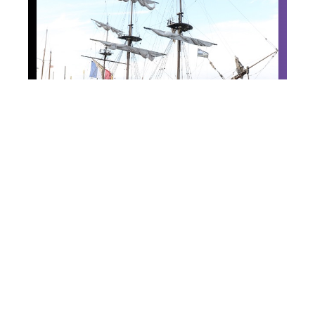
News
Temps fêtes 2016 : les
voiliers à l’honneur à
Douarnenez