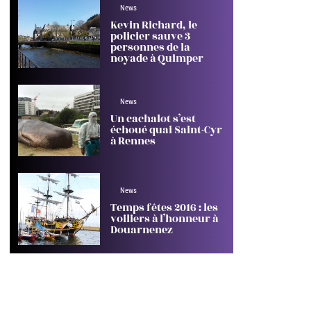
News
Kevin Richard, le
policier sauve 3
personnes de la
noyade à Quimper
News
Un cachalot s’est
échoué quai Saint-Cyr
à Rennes
News
Temps fêtes 2016 : les
voiliers à l’honneur à
Douarnenez