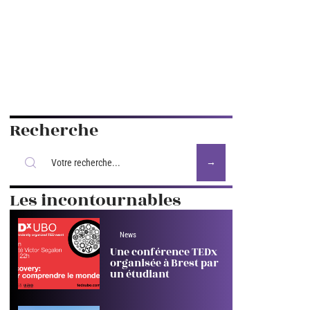
Recherche
Les incontournables
News
Une conférence TEDx
organisée à Brest par
un étudiant