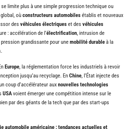
 se limite plus à une simple progression technique ou
global, où
constructeurs automobiles
établis et nouveaux
’essor des
véhicules électriques
et des
véhicules
re : accélération de l’
électrification
, intrusion de
t pression grandissante pour une
mobilité durable
à la
.
 En
Europe
, la réglementation force les industriels à revoir
onception jusqu’au recyclage. En
Chine
, l’État injecte des
un coup d’accélérateur aux
nouvelles technologies
es
USA
voient émerger une compétition intense sur le
bien par des géants de la tech que par des start-ups
ie automobile américaine : tendances actuelles et