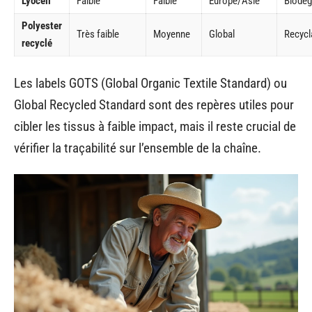
Lyocell
Faible
Faible
Europe/Asie
Biodég
Polyester
Très faible
Moyenne
Global
Recycl
recyclé
Les labels GOTS (Global Organic Textile Standard) ou
Global Recycled Standard sont des repères utiles pour
cibler les tissus à faible impact, mais il reste crucial de
vérifier la traçabilité sur l’ensemble de la chaîne.