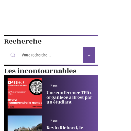
Recherche
Les incontournables
News
Une conférence TEDx
organisée à Brest par
un étudiant
News
Kevin Richard, le