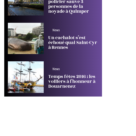
policier sauve 3
personnes de la
noyade à Quimper
News
Un cachalot s’est
échoué quai Saint-Cyr
à Rennes
News
Temps fêtes 2016 : les
voiliers à l’honneur à
Douarnenez