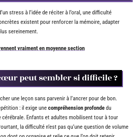
tress à l’idée de réciter à l’oral, une difficulté
ncrètes existent pour renforcer la mémoire, adapter
plus sereinement.
prennent vraiment en moyenne section
ur peut sembler si difficile ?
âcher une leçon sans parvenir à l’ancrer pour de bon.
étition : il exige une
compréhension profonde
du
 cérébrale. Enfants et adultes mobilisent tour à tour
Pourtant, la difficulté n’est pas qu’une question de volume
n dont on organise et relie ce que l’on doit retenir,