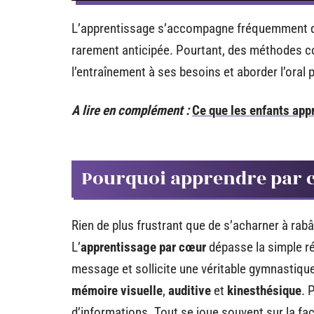
L’apprentissage s’accompagne fréquemment d’un s
rarement anticipée. Pourtant, des méthodes co
l’entraînement à ses besoins et aborder l’oral 
A lire en complément :
Ce que les enfants ap
Pourquoi apprendre par cœ
Rien de plus frustrant que de s’acharner à rab
L’
apprentissage par cœur
dépasse la simple rép
message et sollicite une véritable gymnastique
mémoire visuelle
,
auditive
et
kinesthésique
. 
d’informations. Tout se joue souvent sur la faço