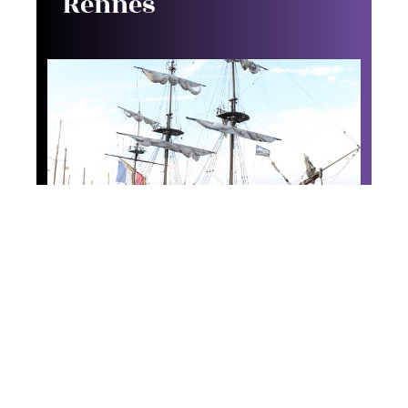
Rennes
News
Temps fêtes 2016 : les
voiliers à l’honneur à
Douarnenez