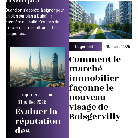
Quand on s'apprête à signer pour
un bien sur plan à Dubaï, la
première difficulté n'est pas de
trouver un projet attractif. Les
plaquettes
…
Logement
10 mars 2026
Comment le
marché
immobilier
façonne le
nouveau
Logement
31 juillet 2026
visage de
Évaluer la
Boisgervilly
réputation
des