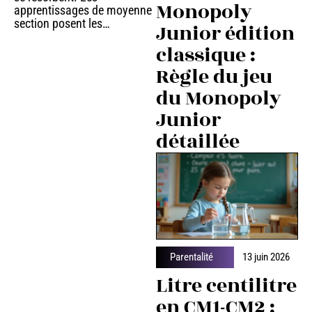
Monopoly
apprentissages de moyenne
section posent les
…
Junior édition
classique :
Règle du jeu
du Monopoly
Junior
détaillée
Parentalité
13 juin 2026
Litre centilitre
en CM1-CM2 :