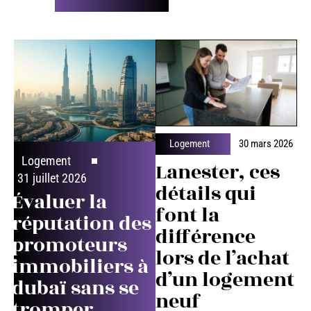
Logement
30 mars 2026
Logement
Lanester, ces
31 juillet 2026
détails qui
Évaluer la
font la
réputation des
différence
promoteurs
lors de l’achat
immobiliers à
d’un logement
dubaï sans se
neuf
tromper